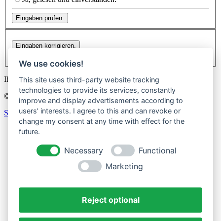
Eingaben prüfen.
Eingaben korrigieren.
We use cookies!
Ihr Daten werden auf unserem Server gespeichert.
This site uses third-party website tracking
technologies to provide its services, constantly
© 2026 Bioenergie Werratal eG - Designed by
www.Cover72.de
improve and display advertisements according to
users' interests. I agree to this and can revoke or
Sign In
change my consent at any time with effect for the
Start
future.
Infos
Konzept
Necessary
Functional
Technik
Förderung
Marketing
Anfrage
Infovideo zum Bioenergiedorf
Über uns
Reject optional
Genossenschaft
Leitbild
Vorstand & Aufsichtsrat